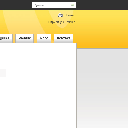
Штампа
Ћирилица
/
Latinica
дршка
Речник
Блог
Контакт