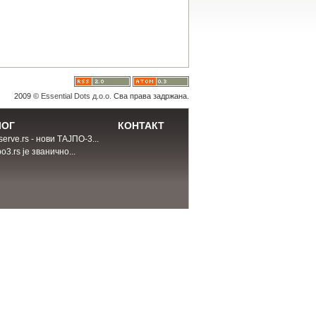
2009 ©
Essential Dots д.о.о.
Сва права задржана.
ЛОГ
КОНТАКТ
erve.rs - нови ТАЈПО-3...
o3.rs је званично...