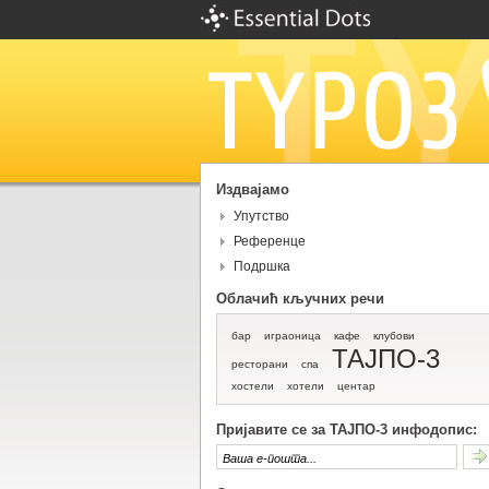
Издвајамо
Упутство
Референце
Подршка
Облачић кључних речи
бар
играоница
кафе
клубови
ТАЈПО-3
ресторани
спа
хостели
хотели
центар
Пријавите се за ТАЈПО-3 инфодопис: