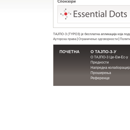
Спонзори
ТАЈПО-3 (TYPO3) је бесплатна апликација која под
Ауторска права
Ограничење одговорности
Полити
ПОЧЕТНА
О ТАЈПО-3-У
О ТАЈПО-3 Це-Ем-Ес-у
Предности
Напредна колаборациј
Проширења
Референце