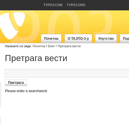
TYPO3.COM
TYPO3.ORG
Почетна
О ТАЈПО-3-у
Упутство
По
Налазите се овде:
Почетна
Блог
Претрага вести
Претрага вести
Please enter a searchword.