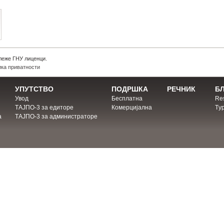
леже ГНУ лиценци.
ка приватности
УПУТСТВО
ПОДРШКА
РЕЧНИК
Б
Увод
Бесплатна
Res
ТАЈПО-3 за едиторе
Комерцијална
Тyp
а
ТАЈПО-3 за администраторе