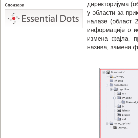
директоријума (о
Спонзори
у области за при
налазе (област 
информације о и
измена фајла, п
назива, замена ф