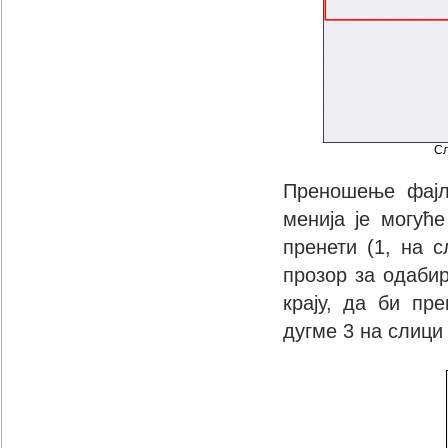
Сл
Преношење
фај
менија је могућ
пренети
(1, на 
прозор за одаби
крају, да б
и
пр
дугме
3 на слици 