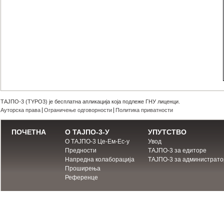
ТАЈПО-3 (TYPO3) је бесплатна апликација која подлеже ГНУ лиценци.
Ауторска права
Ограничење одговорности
Политика приватности
ПОЧЕТНА
О ТАЈПО-3-У
УПУТСТВО
О ТАЈПО-3 Це-Ем-Ес-у
Увод
Предности
ТАЈПО-3 за едиторе
Напредна колаборација
ТАЈПО-3 за администрато
Проширења
Референце