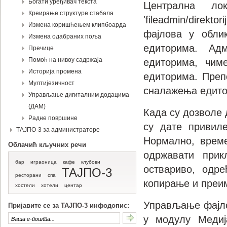
Богати уређивач текста
Централна ло
Креирање структуре стабала
'fileadmin/direkt
Измена коришћењем клипбоарда
фајлова у обли
Измена одабраних поља
едиторима. Ад
Пречице
Помоћ на нивоу садржаја
едиторима, чим
Историја промена
едиторима. Преп
Мултијезичност
сналажења едито
Управљање дигиталним додацима
(ДАМ)
Када су дозволе 
Радне површине
су дате привиле
ТАЈПО-3 за администраторе
Нормално, време
Облачић кључних речи
одржавати прик
бар
играоница
кафе
клубови
оствариво, одр
ТАЈПО-3
ресторани
спа
копирање и преи
хостели
хотели
центар
Управљање фајло
Пријавите се за ТАЈПО-3 инфодопис:
у модулу Медиј