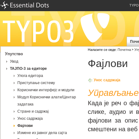
TYPO
Поче
Налазите се овде:
Почетна
Уп
Упутство
Фајлови
Увод
ТАЈПО-3 за едиторе
Улога eдитора
Унос садржаја
Приступање систему
Кориснички интерфејс и модули
Управљање 
Модул Кориснички алати/Центар
Када је реч о фа
задатака
слике, аудио и 
Стране и садржај
Унос садржаја
фајлови за опис
Фајлови
смештени на веб 
Измене из јавног дела сајта