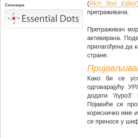
(
Rich Text Editor
Спонзори
претраживача.
Претраживач мор
активирана. Под
прилагођена да к
стране.
Пријављива
Како би се усп
одговарајућу УР
додати '/typo3
Појавиће се про
корисничко име и
се преносе у шиф