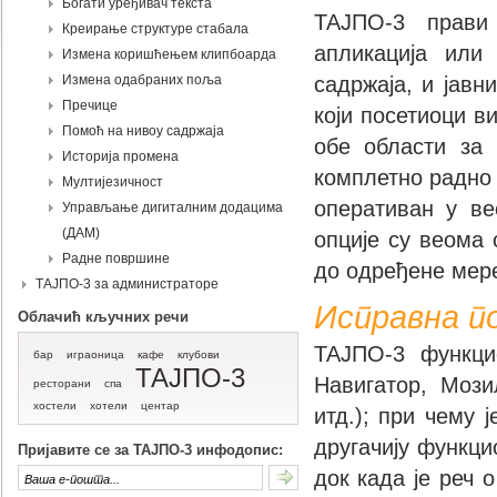
Богати уређивач текста
ТАЈПО-3 прави
Креирање структуре стабала
апликација или
Измена коришћењем клипбоарда
Измена одабраних поља
садржаја, и јавн
Пречице
који посетиоци в
Помоћ на нивоу садржаја
обе области за 
Историја промена
комплетно радно 
Мултијезичност
оперативан у ве
Управљање дигиталним додацима
(ДАМ)
опције су веома 
Радне површине
до одређене мере
ТАЈПО-3 за администраторе
Исправна п
Облачић кључних речи
ТАЈПО-3 функци
бар
играоница
кафе
клубови
ТАЈПО-3
Навигатор, Мози
ресторани
спа
хостели
хотели
центар
итд.); при чему 
другачију функци
Пријавите се за ТАЈПО-3 инфодопис:
док када је реч 