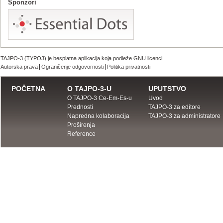
Sponzori
TAJPO-3 (TYPO3) je besplatna aplikacija koja podleže GNU licenci.
Autorska prava
Ograničenje odgovornosti
Politika privatnosti
POČETNA
O TAJPO-3-U
UPUTSTVO
O TAJPO-3 Ce-Em-Es-u
Uvod
Prednosti
TAJPO-3 za editore
Napredna kolaboracija
TAJPO-3 za administratore
Proširenja
Reference