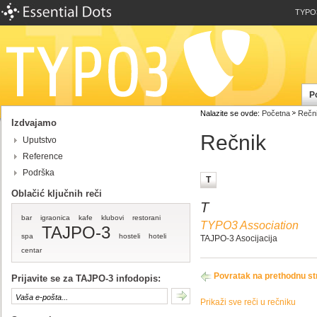
TYPO
P
Nalazite se ovde:
Početna
Rečn
Izdvajamo
Rečnik
Uputstvo
Reference
Podrška
T
Oblačić ključnih reči
T
bar
igraonica
kafe
klubovi
restorani
TYPO3 Association
TAJPO-3
spa
hosteli
hoteli
TAJPO-3 Asocijacija
centar
Povratak na prethodnu st
Prijavite se za TAJPO-3 infodopis:
Prikaži sve reči u rečniku