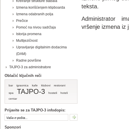
Kreiranje strukture stabala
teksta.
Izmena korišćenjem klipboarda
Izmena odabranih polja
Administrator im
Prečice
vršenje izmena iz 
Pomoć na nivou sadržaja
Istorija promena
Multijezičnost
Upravljanje digitalnim dodacima
(DAM)
Radne površine
TAJPO-3 za administratore
Oblačić ključnih reči
bar
igraonica
kafe
klubovi
restorani
TAJPO-3
spa
hosteli
hoteli
centar
Prijavite se za TAJPO-3 infodopis:
Sponzori