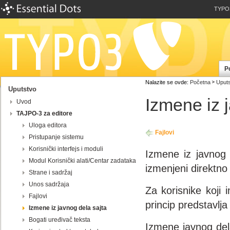
TYPO
P
Nalazite se ovde:
Početna
Uputs
Uputstvo
Izmene iz 
Uvod
TAJPO-3 za editore
Uloga editora
Fajlovi
Pristupanje sistemu
Korisnički interfejs i moduli
Izmene iz javnog 
Modul Korisnički alati/Centar zadataka
izmenjeni direktno
Strane i sadržaj
Unos sadržaja
Za korisnike koji
Fajlovi
princip predstavlja
Izmene iz javnog dela sajta
Bogati uređivač teksta
Izmene javnog del