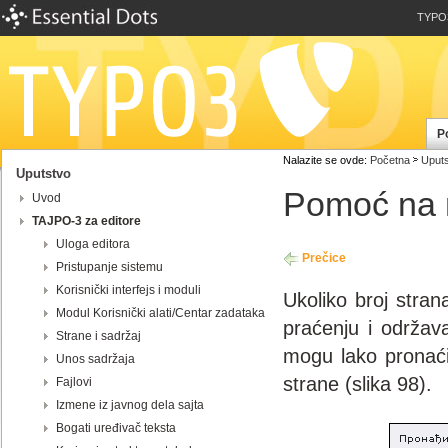
TYPO
P
Nalazite se ovde:
Početna
Uputs
Uputstvo
Pomoć na 
Uvod
TAJPO-3 za editore
Uloga editora
Prečice
Pristupanje sistemu
Korisnički interfejs i moduli
Ukoliko broj stra
Modul Korisnički alati/Centar zadataka
praćenju i održava
Strane i sadržaj
mogu lako pronaći 
Unos sadržaja
strane (slika 98).
Fajlovi
Izmene iz javnog dela sajta
Bogati uređivač teksta