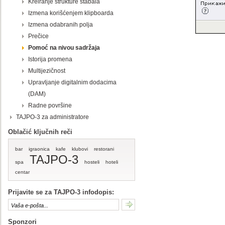
Kreiranje strukture stabala
Izmena korišćenjem klipboarda
Izmena odabranih polja
Prečice
Pomoć na nivou sadržaja
Istorija promena
Multijezičnost
Upravljanje digitalnim dodacima
(DAM)
Radne površine
TAJPO-3 za administratore
Oblačić ključnih reči
bar
igraonica
kafe
klubovi
restorani
TAJPO-3
spa
hosteli
hoteli
centar
Prijavite se za TAJPO-3 infodopis:
Sponzori