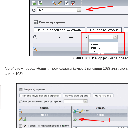
Слика 102. Избор језика за прев
Могуће је у превод убацити нови садржај (дугме 1 на слици 103) или ископ
слици 103).