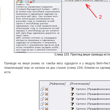
Слика 103. Преглед више превода исте
Преводи на више језика се такође могу одрадити и у модулу Веб>Лист
локализације' која се налази на дну стране (слика 104). Кликом на одгова
исти.