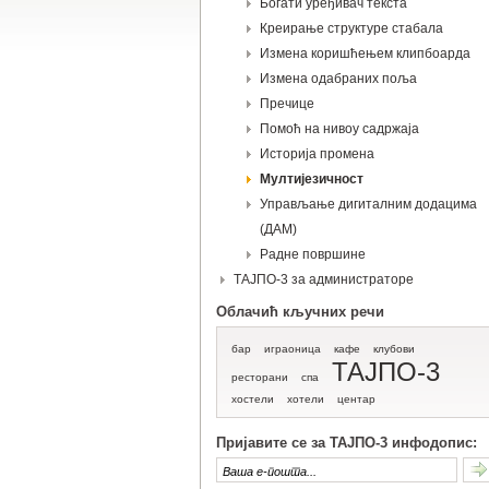
Богати уређивач текста
Креирање структуре стабала
Измена коришћењем клипбоарда
Измена одабраних поља
Пречице
Помоћ на нивоу садржаја
Историја промена
Мултијезичност
Управљање дигиталним додацима
(ДАМ)
Радне површине
ТАЈПО-3 за администраторе
Облачић кључних речи
бар
играоница
кафе
клубови
ТАЈПО-3
ресторани
спа
хостели
хотели
центар
Пријавите се за ТАЈПО-3 инфодопис: