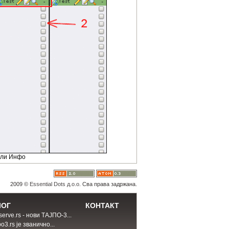
ули Инфо
2009 ©
Essential Dots д.о.о.
Сва права задржана.
ЛОГ
КОНТАКТ
erve.rs - нови ТАЈПО-3...
o3.rs је званично...