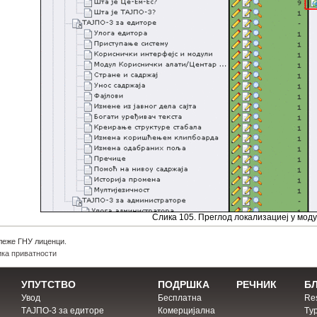
Слика 105. Преглод локализациеј у мод
леже ГНУ лиценци.
ка приватности
УПУТСТВО
ПОДРШКА
РЕЧНИК
Б
Увод
Бесплатна
Res
ТАЈПО-3 за едиторе
Комерцијална
Тyp