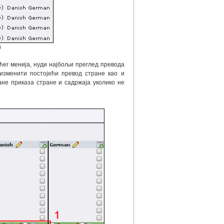
а
ћег менија, нуди најбољи преглед превода
 изменити постојећи превод стране као и
ане приказа стране и садржаја уколико не