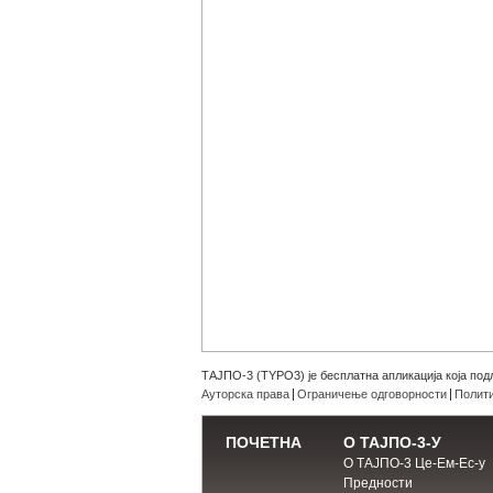
ТАЈПО-3 (TYPO3) је бесплатна апликација која под
Ауторска права
Ограничење одговорности
Полити
ПОЧЕТНА
О ТАЈПО-3-У
О ТАЈПО-3 Це-Ем-Ес-у
Предности