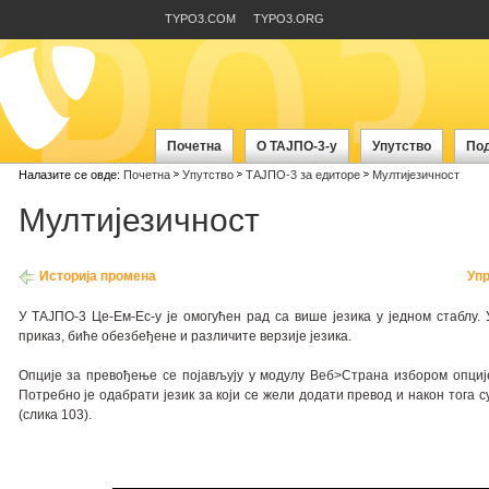
TYPO3.COM
TYPO3.ORG
Почетна
О ТАЈПО-3-у
Упутство
По
Налазите се овде:
Почетна
Упутство
ТАЈПО-3 за едиторе
Мултијезичност
Мултијезичност
Историја промена
Уп
У ТАЈПО-3 Це-Ем-Ес-у је омогућен рад са више језика у једном стаблу
приказ, биће обезбеђене и различите верзије језика.
Опције за превођење се појављују у модулу Веб>Страна избором опције '
Потребно је одабрати језик за који се жели додати превод и након тога 
(слика 103).