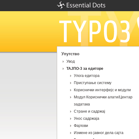
Упутство
Увод
ТАЈПО-3 за едиторе
Улога eдитора
Приступање систему
Кориснички интерфејс и модули
Модул Кориснички алати/Центар
задатака
Стране и садржај
Унос садржаја
Фајлови
Измене из јавног дела сајта