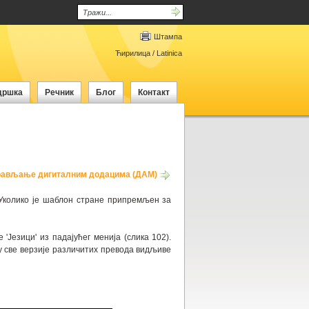
Штампа
Ћирилица
/
Latinica
дршка
Речник
Блог
Контакт
рављање дигиталним додацима (ДАМ)
. Уколико је шаблон стране припремљен за
Језици' из падајућег менија (слика 102).
су све верзије различитих превода видљиве