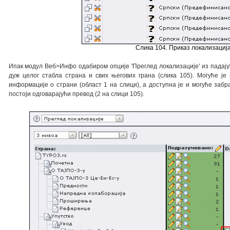
Слика 104. Приказ локализациј
Ипак модул Веб>Инфо одабиром опције 'Преглед локализације' из падају
дуж целог стабла страна и свих његових грана (слика 105). Могуће је
информације о страни (област 1 на слици), а доступна је и могуће забр
постоји одговарајући превод (2 на слици 105).