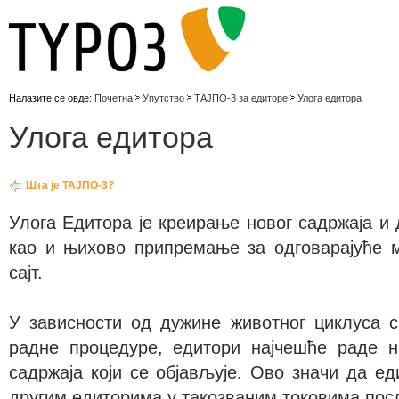
Налазите се овде:
Почетна
Упутство
ТАЈПО-3 за едиторе
Улога eдитора
Улога eдитора
Шта је ТАЈПО-3?
Улога Едитора је креирање новог садржаја и
као и њихово припремање за одговарајуће м
сајт.
У зависности од дужине животног циклуса с
радне процедуре, едитори најчешће раде 
садржаја који се објављује. Ово значи да е
другим едиторима у такозваним токовима посл