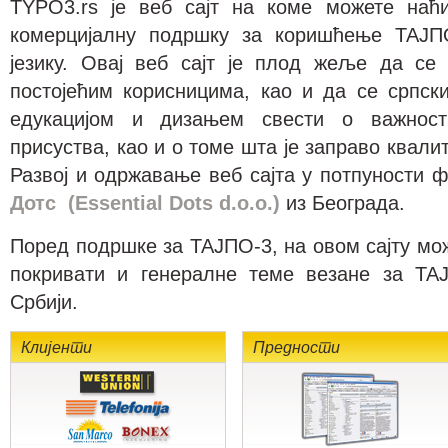
TYPO3.rs је веб сајт на коме можете наћ
комерцијалну подршку за коришћење ТАЈП
језику. Овај веб сајт је плод жеље да с
постојећим корисницима, као и да се српск
едукацијом и дизањем свести о важности
присуства, као и о томе шта је заправо квали
Развој и одржавање веб сајта у потпуности
Дотс (Essential Dots d.o.o.)
из Београда.
Поред подршке за ТАЈПО-3, на овом сајту мо
покривати и генералне теме везане за ТА
Србији.
Клијенти
Предности