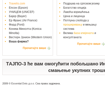
Travelis.com
Подршка на српском језику
Епсон (Epson)
Богатство опција
УНИЦЕФ (UNICEF)
Лакоћа коришћења
Бајер (Bayer)
Цена и лиценца
Ер Франс (Air France)
Потпуна слобода у
Форд (Ford)
проширивању
и мењању
Коника Минолта (Konica
система
Minolta)
Велика
база клијената
и
Вестерн Јунион (Western Union)
консултаната
Ваша фирма?
Прочитајте више
Прочитајте више
TАЈПО-3 ће вам омогућити побољшано Ин
смањење укупних трош
2009 ©
Essential Dots д.о.о.
Сва права задржана.