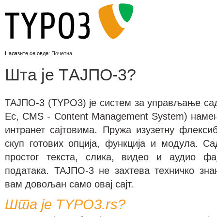
Налазите се овде:
Почетна
Шта је TАЈПО-3?
ТАЈПО-3 (ТYPO3) је систем за управљање са
Ес, CMS - Content Management System) наме
интранет сајтовима. Пружа изузетну флекси
скуп готових опција, функција и модула. С
простог текста, слика, видео и аудио фа
података. ТАЈПО-3 не захтева техничко зн
вам довољан само овај сајт.
Шта је TYPO3.rs?